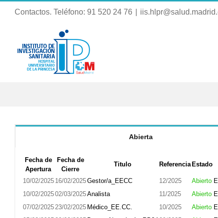
Saltar
Contactos. Teléfono: 91 520 24 76
|
iis.hlpr@salud.madrid
al
contenido
Instituto
Investigaci
Abierta
Fecha de
Fecha de
Titulo
Referencia
Estado
Apertura
Cierre
10/02/2025
16/02/2025
Gestor/a_EECC
12/2025
Abierto
E
10/02/2025
02/03/2025
Analista
11/2025
Abierto
E
07/02/2025
23/02/2025
Médico_EE.CC.
10/2025
Abierto
E